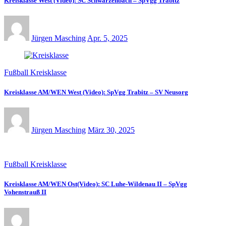
Kreisklasse West (Video): SC Schwarzenbach – SpVgg Trabitz
Jürgen Masching
Apr. 5, 2025
Fußball Kreisklasse
Kreisklasse AM/WEN West (Video): SpVgg Trabitz – SV Neusorg
Jürgen Masching
März 30, 2025
Fußball Kreisklasse
Kreisklasse AM/WEN Ost(Video): SC Luhe-Wildenau II – SpVgg
Vohenstrauß II