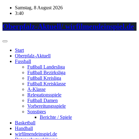
Skip
Samstag, 8 August 2026
to
3:40
content
Oberpfalz-Aktuell/ wirfilmendeinspiel.de
Start
Oberpfalz-Aktuell
Fussball
Fußball Landesliga
Fußball Bezirksliga
Fußball Kreisliga
Fußball Kreisklasse
A-Klasse
Relegationsspiele
Fußball Damen
Vorbereitungsspiele
Sonstiges
Berichte / Spiele
Basketball
Handball
wirfilmendeinspiel.de