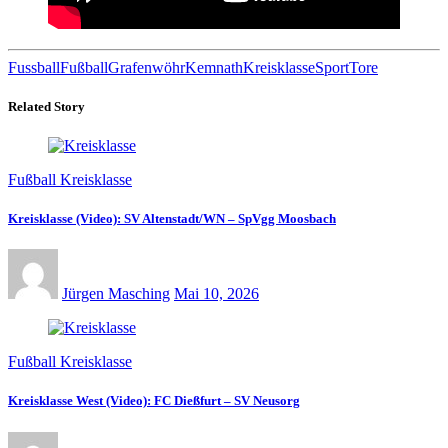
Fussball
Fußball
Grafenwöhr
Kemnath
Kreisklasse
Sport
Tore
Related Story
Fußball Kreisklasse
Kreisklasse (Video): SV Altenstadt/WN – SpVgg Moosbach
Jürgen Masching
Mai 10, 2026
Fußball Kreisklasse
Kreisklasse West (Video): FC Dießfurt – SV Neusorg