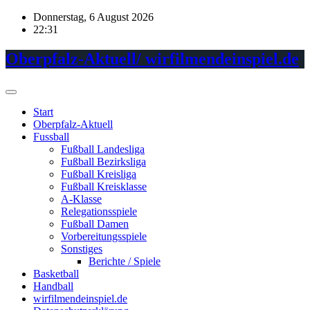
Skip
Donnerstag, 6 August 2026
to
22:31
content
Oberpfalz-Aktuell/ wirfilmendeinspiel.de
Start
Oberpfalz-Aktuell
Fussball
Fußball Landesliga
Fußball Bezirksliga
Fußball Kreisliga
Fußball Kreisklasse
A-Klasse
Relegationsspiele
Fußball Damen
Vorbereitungsspiele
Sonstiges
Berichte / Spiele
Basketball
Handball
wirfilmendeinspiel.de