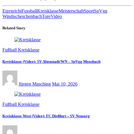
Etzenricht
Fussball
Kreisklasse
Meisterschaft
Sport
SpVgg
Windischeschenbach
Tore
Video
Related Story
Fußball Kreisklasse
Kreisklasse (Video): SV Altenstadt/WN – SpVgg Moosbach
Jürgen Masching
Mai 10, 2026
Fußball Kreisklasse
Kreisklasse West (Video): FC Dießfurt – SV Neusorg