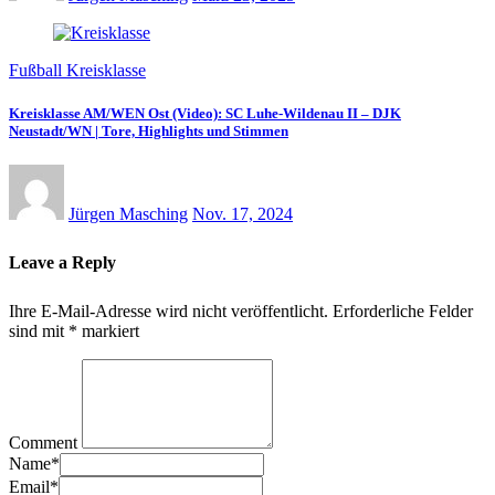
Fußball Kreisklasse
Kreisklasse AM/WEN Ost (Video): SC Luhe-Wildenau II – DJK
Neustadt/WN | Tore, Highlights und Stimmen
Jürgen Masching
Nov. 17, 2024
Leave a Reply
Ihre E-Mail-Adresse wird nicht veröffentlicht.
Erforderliche Felder
sind mit
*
markiert
Comment
Name
*
Email
*