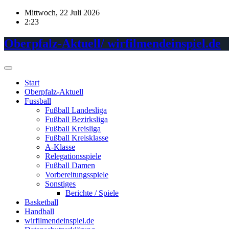
Skip
Mittwoch, 22 Juli 2026
to
2:23
content
Oberpfalz-Aktuell/ wirfilmendeinspiel.de
Start
Oberpfalz-Aktuell
Fussball
Fußball Landesliga
Fußball Bezirksliga
Fußball Kreisliga
Fußball Kreisklasse
A-Klasse
Relegationsspiele
Fußball Damen
Vorbereitungsspiele
Sonstiges
Berichte / Spiele
Basketball
Handball
wirfilmendeinspiel.de