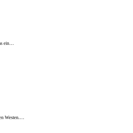
ams ein…
 den Westen.…