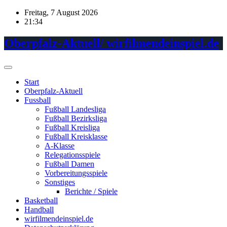
Skip
Freitag, 7 August 2026
to
21:34
content
Oberpfalz-Aktuell/ wirfilmendeinspiel.de
Start
Oberpfalz-Aktuell
Fussball
Fußball Landesliga
Fußball Bezirksliga
Fußball Kreisliga
Fußball Kreisklasse
A-Klasse
Relegationsspiele
Fußball Damen
Vorbereitungsspiele
Sonstiges
Berichte / Spiele
Basketball
Handball
wirfilmendeinspiel.de