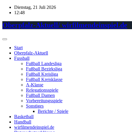
Skip
Dienstag, 21 Juli 2026
to
12:48
content
Oberpfalz-Aktuell/ wirfilmendeinspiel.de
Start
Oberpfalz-Aktuell
Fussball
Fußball Landesliga
Fußball Bezirksliga
Fußball Kreisliga
Fußball Kreisklasse
A-Klasse
Relegationsspiele
Fußball Damen
Vorbereitungsspiele
Sonstiges
Berichte / Spiele
Basketball
Handball
wirfilmendeinspiel.de