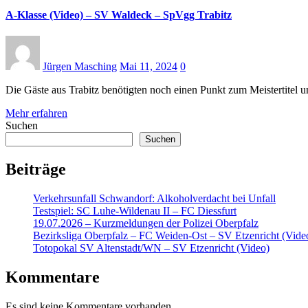
A-Klasse (Video) – SV Waldeck – SpVgg Trabitz
Jürgen Masching
Mai 11, 2024
0
Die Gäste aus Trabitz benötigten noch einen Punkt zum Meistertitel 
Mehr erfahren
Suchen
Suchen
Beiträge
Verkehrsunfall Schwandorf: Alkoholverdacht bei Unfall
Testspiel: SC Luhe-Wildenau II – FC Diessfurt
19.07.2026 – Kurzmeldungen der Polizei Oberpfalz
Bezirksliga Oberpfalz – FC Weiden-Ost – SV Etzenricht (Vide
Totopokal SV Altenstadt/WN – SV Etzenricht (Video)
Kommentare
Es sind keine Kommentare vorhanden.