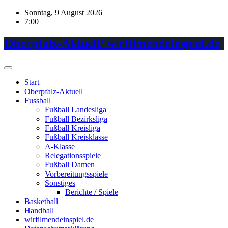
Skip
Sonntag, 9 August 2026
to
7:00
content
Oberpfalz-Aktuell/ wirfilmendeinspiel.de
Start
Oberpfalz-Aktuell
Fussball
Fußball Landesliga
Fußball Bezirksliga
Fußball Kreisliga
Fußball Kreisklasse
A-Klasse
Relegationsspiele
Fußball Damen
Vorbereitungsspiele
Sonstiges
Berichte / Spiele
Basketball
Handball
wirfilmendeinspiel.de