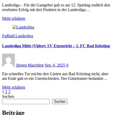
Landesliga – Für die Gastgeber gab es am 12. Spieltag endlich den
ersehnten Erfolg mit drei Punkten in der Landesliga.…
Mehr erfahren
Fußball Landesliga
Landesliga Mitte (Video): SV Etzenricht – 1. FC Bad Kötzting
Jürgen Masching
Sep. 6, 2025
0
Ein schnelles Tor reichte den Gästen aus Bad Kötzting nicht, aber
am Ende gab es ein Unentschieden. Der Gästetrainer bedankte…
Mehr erfahren
Seitennummerierung
1
2
3
Suchen
der
Suchen
Beiträge
Beiträge