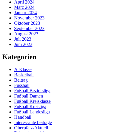
April 2024
März 2024
Januar 2024
November 2023
Oktober 2023
September 2023
August 2023
Juli 2023
Juni 2023
Kategorien
A-Klasse
Basketball
Beitrag
Fussball
Fußball Bezirksliga
Fußball Damen
Fußball Kreisklasse
Fußball Kreisliga
Fußball Landesliga
Handball
Interessante beiträge
Oberpfalz-Aktuell