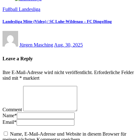
Fußball Landesliga
Landesliga Mitte (Video) / SC Luhe-Wildenau – FC Dingolfing
Jürgen Masching
Aug. 30, 2025
Leave a Reply
Ihre E-Mail-Adresse wird nicht veröffentlicht.
Erforderliche Felder
sind mit
*
markiert
Comment
Name
*
Email
*
Name, E-Mail-Adresse und Website in diesem Browser für
meinen nächsten Kommentar speichern.