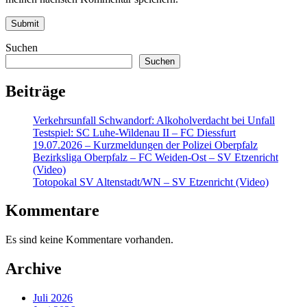
Suchen
Suchen
Beiträge
Verkehrsunfall Schwandorf: Alkoholverdacht bei Unfall
Testspiel: SC Luhe-Wildenau II – FC Diessfurt
19.07.2026 – Kurzmeldungen der Polizei Oberpfalz
Bezirksliga Oberpfalz – FC Weiden-Ost – SV Etzenricht
(Video)
Totopokal SV Altenstadt/WN – SV Etzenricht (Video)
Kommentare
Es sind keine Kommentare vorhanden.
Archive
Juli 2026