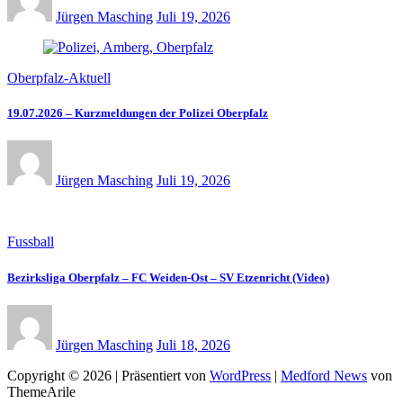
Jürgen Masching
Juli 19, 2026
Oberpfalz-Aktuell
19.07.2026 – Kurzmeldungen der Polizei Oberpfalz
Jürgen Masching
Juli 19, 2026
Fussball
Bezirksliga Oberpfalz – FC Weiden-Ost – SV Etzenricht (Video)
Jürgen Masching
Juli 18, 2026
Copyright © 2026 | Präsentiert von
WordPress
|
Medford News
von
ThemeArile