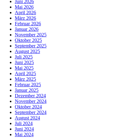
Juni 2026
Mai 2026
April 2026
März 2026
Februar 2026
Januar 2026
November 2025
Oktober 2025
September 2025
August 2025
Juli 2025
Juni 2025
Mai 2025
April 2025
März 2025
Februar 2025
Januar 2025
Dezember 2024
November 2024
Oktober 2024
September 2024
August 2024
Juli 2024
Juni 2024
Mai 2024