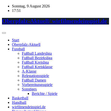
Skip
Sonntag, 9 August 2026
to
17:51
content
Oberpfalz-Aktuell/ wirfilmendeinspiel.de
Start
Oberpfalz-Aktuell
Fussball
Fußball Landesliga
Fußball Bezirksliga
Fußball Kreisliga
Fußball Kreisklasse
A-Klasse
Relegationsspiele
Fußball Damen
Vorbereitungsspiele
Sonstiges
Berichte / Spiele
Basketball
Handball
wirfilmendeinspiel.de