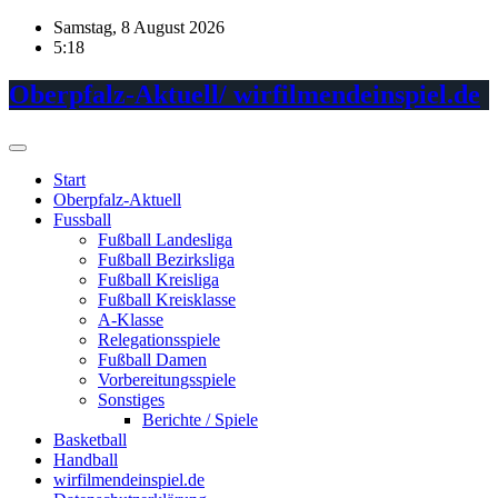
Skip
Samstag, 8 August 2026
to
5:18
content
Oberpfalz-Aktuell/ wirfilmendeinspiel.de
Start
Oberpfalz-Aktuell
Fussball
Fußball Landesliga
Fußball Bezirksliga
Fußball Kreisliga
Fußball Kreisklasse
A-Klasse
Relegationsspiele
Fußball Damen
Vorbereitungsspiele
Sonstiges
Berichte / Spiele
Basketball
Handball
wirfilmendeinspiel.de