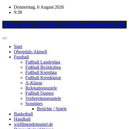
Skip
Donnerstag, 6 August 2026
to
9:38
content
Oberpfalz-Aktuell/ wirfilmendeinspiel.de
Start
Oberpfalz-Aktuell
Fussball
Fußball Landesliga
Fußball Bezirksliga
Fußball Kreisliga
Fußball Kreisklasse
A-Klasse
Relegationsspiele
Fußball Damen
Vorbereitungsspiele
Sonstiges
Berichte / Spiele
Basketball
Handball
wirfilmendeinspiel.de