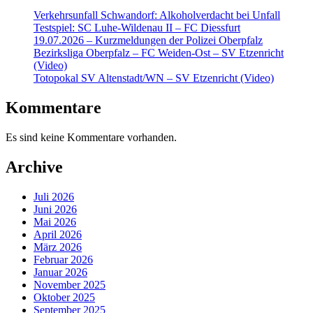
Verkehrsunfall Schwandorf: Alkoholverdacht bei Unfall
Testspiel: SC Luhe-Wildenau II – FC Diessfurt
19.07.2026 – Kurzmeldungen der Polizei Oberpfalz
Bezirksliga Oberpfalz – FC Weiden-Ost – SV Etzenricht
(Video)
Totopokal SV Altenstadt/WN – SV Etzenricht (Video)
Kommentare
Es sind keine Kommentare vorhanden.
Archive
Juli 2026
Juni 2026
Mai 2026
April 2026
März 2026
Februar 2026
Januar 2026
November 2025
Oktober 2025
September 2025