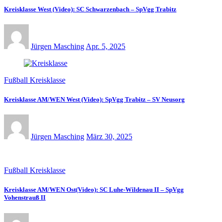
Kreisklasse West (Video): SC Schwarzenbach – SpVgg Trabitz
Jürgen Masching
Apr. 5, 2025
Fußball Kreisklasse
Kreisklasse AM/WEN West (Video): SpVgg Trabitz – SV Neusorg
Jürgen Masching
März 30, 2025
Fußball Kreisklasse
Kreisklasse AM/WEN Ost(Video): SC Luhe-Wildenau II – SpVgg
Vohenstrauß II