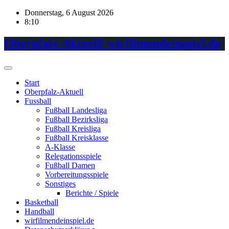
Skip
Donnerstag, 6 August 2026
to
8:10
content
Oberpfalz-Aktuell/ wirfilmendeinspiel.de
Start
Oberpfalz-Aktuell
Fussball
Fußball Landesliga
Fußball Bezirksliga
Fußball Kreisliga
Fußball Kreisklasse
A-Klasse
Relegationsspiele
Fußball Damen
Vorbereitungsspiele
Sonstiges
Berichte / Spiele
Basketball
Handball
wirfilmendeinspiel.de