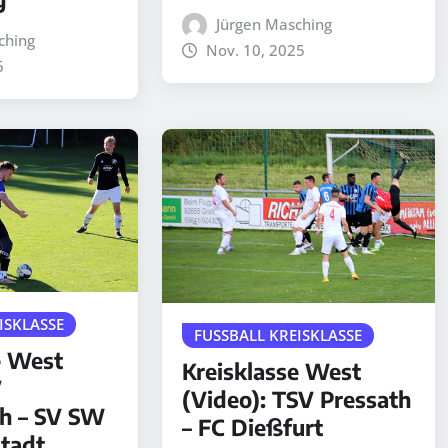
Jürgen Masching
ching
Nov. 10, 2025
6
ISKLASSE
FUSSBALL KREISKLASSE
e West
Kreisklasse West
V
(Video): TSV Pressath
h – SV SW
– FC Dießfurt
tadt