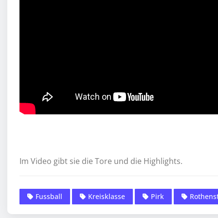
Im Video gibt sie die Tore und die Highlights.
Fussball
Kreisklasse
Pirk
Rothens