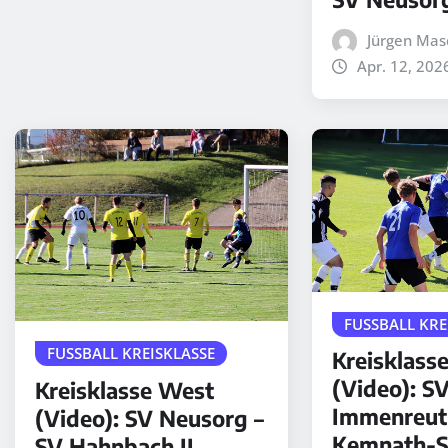
Jürgen Mas
Apr. 12, 202
FUSSBALL KRE
FUSSBALL KREISKLASSE
Kreisklass
(Video): S
Kreisklasse West
Immenreut
(Video): SV Neusorg –
Kemnath-S
SV Hahnbach II