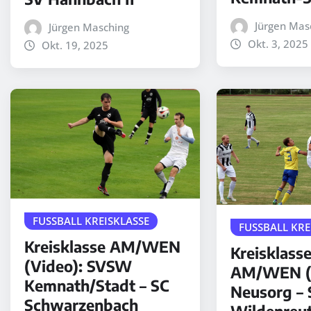
Jürgen Mas
Jürgen Masching
Okt. 3, 2025
Okt. 19, 2025
FUSSBALL KREISKLASSE
FUSSBALL KRE
Kreisklasse AM/WEN
Kreisklass
(Video): SVSW
AM/WEN (V
Kemnath/Stadt – SC
Neusorg –
Schwarzenbach
Wildenreu