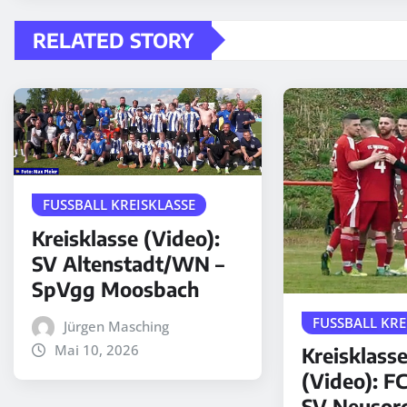
RELATED STORY
FUSSBALL KREISKLASSE
Kreisklasse (Video):
SV Altenstadt/WN –
SpVgg Moosbach
FUSSBALL KRE
Jürgen Masching
Mai 10, 2026
Kreisklass
(Video): FC
SV Neusor