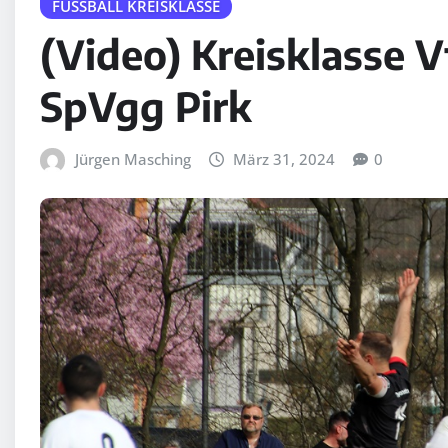
FUSSBALL KREISKLASSE
(Video) Kreisklasse 
SpVgg Pirk
Jürgen Masching
März 31, 2024
0