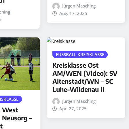
Jürgen Masching
ching
Aug. 17, 2025
5
FUSSBALL KREISKLASSE
Kreisklasse Ost
AM/WEN (Video): SV
Altenstadt/WN – SC
Luhe-Wildenau II
ISKLASSE
Jürgen Masching
Apr. 27, 2025
e West
V Neusorg –
t