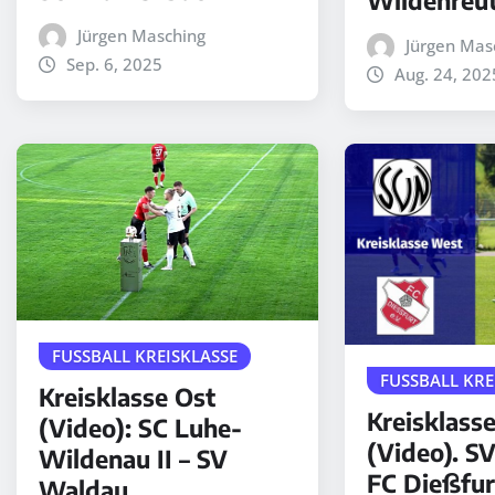
Jürgen Masching
Jürgen Mas
Sep. 6, 2025
Aug. 24, 202
FUSSBALL KREISKLASSE
FUSSBALL KRE
Kreisklasse Ost
Kreisklass
(Video): SC Luhe-
(Video). S
Wildenau II – SV
FC Dießfur
Waldau