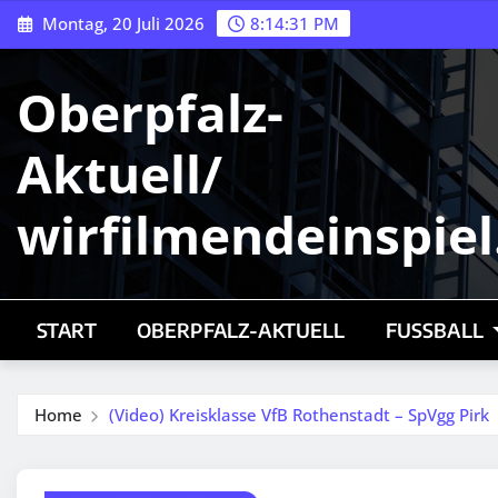
Skip
Montag, 20 Juli 2026
8:14:33 PM
to
content
Oberpfalz-
Aktuell/
wirfilmendeinspiel
START
OBERPFALZ-AKTUELL
FUSSBALL
Home
(Video) Kreisklasse VfB Rothenstadt – SpVgg Pirk