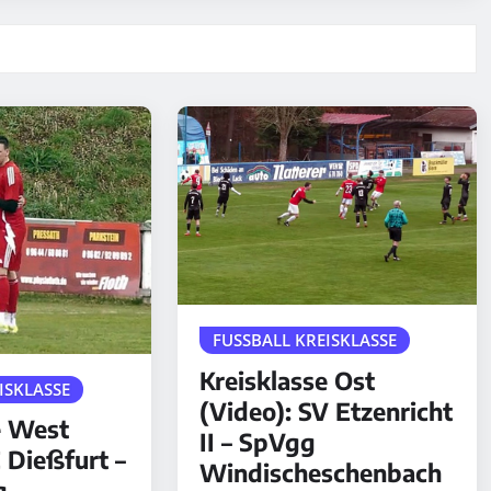
FUSSBALL KREISKLASSE
Kreisklasse Ost
ISKLASSE
(Video): SV Etzenricht
e West
II – SpVgg
 Dießfurt –
Windischeschenbach
g