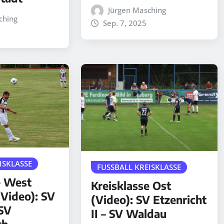
Jürgen Masching
ching
Sep. 7, 2025
ISKLASSE
FUSSBALL KREISKLASSE
e West
Kreisklasse Ost
ideo): SV
(Video): SV Etzenricht
 SV
II – SV Waldau
th