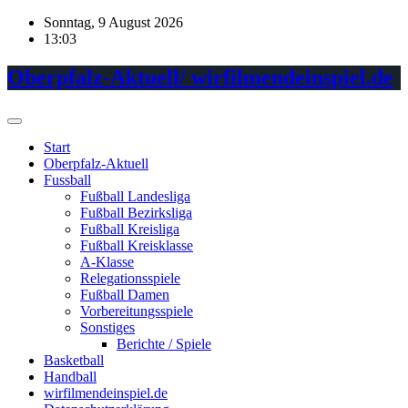
Skip
Sonntag, 9 August 2026
to
13:03
content
Oberpfalz-Aktuell/ wirfilmendeinspiel.de
Start
Oberpfalz-Aktuell
Fussball
Fußball Landesliga
Fußball Bezirksliga
Fußball Kreisliga
Fußball Kreisklasse
A-Klasse
Relegationsspiele
Fußball Damen
Vorbereitungsspiele
Sonstiges
Berichte / Spiele
Basketball
Handball
wirfilmendeinspiel.de