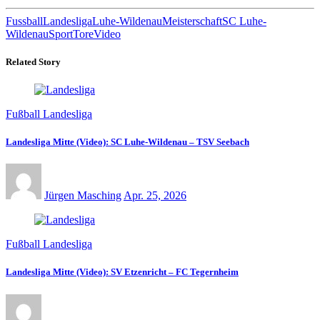
Fussball
Landesliga
Luhe-Wildenau
Meisterschaft
SC Luhe-
Wildenau
Sport
Tore
Video
Related Story
Fußball Landesliga
Landesliga Mitte (Video): SC Luhe-Wildenau – TSV Seebach
Jürgen Masching
Apr. 25, 2026
Fußball Landesliga
Landesliga Mitte (Video): SV Etzenricht – FC Tegernheim