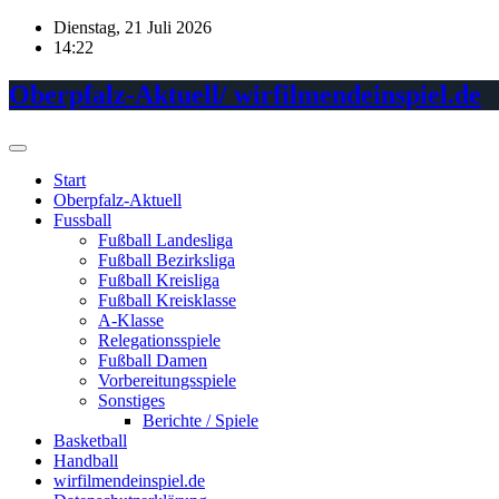
Skip
Dienstag, 21 Juli 2026
to
14:22
content
Oberpfalz-Aktuell/ wirfilmendeinspiel.de
Start
Oberpfalz-Aktuell
Fussball
Fußball Landesliga
Fußball Bezirksliga
Fußball Kreisliga
Fußball Kreisklasse
A-Klasse
Relegationsspiele
Fußball Damen
Vorbereitungsspiele
Sonstiges
Berichte / Spiele
Basketball
Handball
wirfilmendeinspiel.de