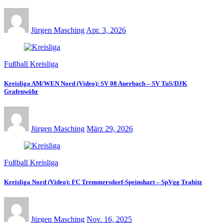
Jürgen Masching
Apr. 3, 2026
Fußball Kreisliga
Kreisliga AM/WEN Nord (Video): SV 08 Auerbach – SV TuS/DJK
Grafenwöhr
Jürgen Masching
März 29, 2026
Fußball Kreisliga
Kreisliga Nord (Video): FC Tremmersdorf-Speinshart – SpVgg Trabitz
Jürgen Masching
Nov. 16, 2025