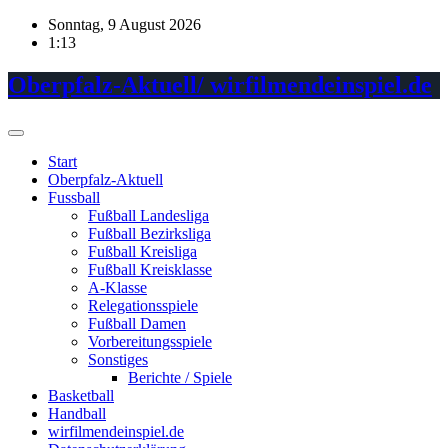
Skip
Sonntag, 9 August 2026
to
1:13
content
Oberpfalz-Aktuell/ wirfilmendeinspiel.de
Start
Oberpfalz-Aktuell
Fussball
Fußball Landesliga
Fußball Bezirksliga
Fußball Kreisliga
Fußball Kreisklasse
A-Klasse
Relegationsspiele
Fußball Damen
Vorbereitungsspiele
Sonstiges
Berichte / Spiele
Basketball
Handball
wirfilmendeinspiel.de