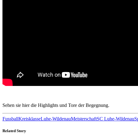
Sehen sie hier die Highlights und Tore der Begegnung.
Fussball
Kreisklasse
Luhe-Wildenau
Meisterschaft
SC Luhe-Wildenau
S
Related Story