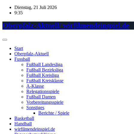
Skip
Dienstag, 21 Juli 2026
to
9:35
content
Oberpfalz-Aktuell/ wirfilmendeinspiel.de
Start
Oberpfalz-Aktuell
Fussball
Fußball Landesliga
Fußball Bezirksliga
Fußball Kreisliga
Fußball Kreisklasse
A-Klasse
Relegationsspiele
Fußball Damen
Vorbereitungsspiele
Sonstiges
Berichte / Spiele
Basketball
Handball
wirfilmendeinspiel.de