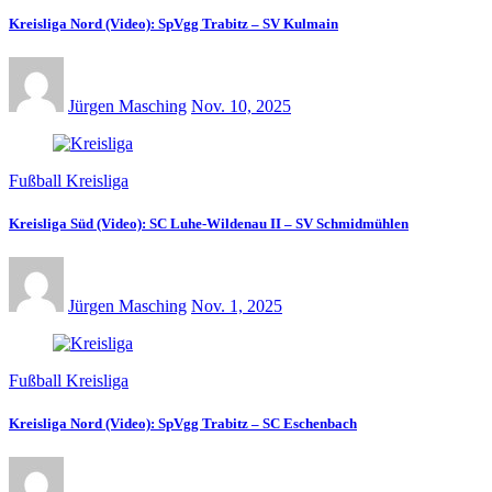
Kreisliga Nord (Video): SpVgg Trabitz – SV Kulmain
Jürgen Masching
Nov. 10, 2025
Fußball Kreisliga
Kreisliga Süd (Video): SC Luhe-Wildenau II – SV Schmidmühlen
Jürgen Masching
Nov. 1, 2025
Fußball Kreisliga
Kreisliga Nord (Video): SpVgg Trabitz – SC Eschenbach