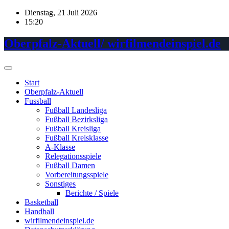
Skip
Dienstag, 21 Juli 2026
to
15:20
content
Oberpfalz-Aktuell/ wirfilmendeinspiel.de
Start
Oberpfalz-Aktuell
Fussball
Fußball Landesliga
Fußball Bezirksliga
Fußball Kreisliga
Fußball Kreisklasse
A-Klasse
Relegationsspiele
Fußball Damen
Vorbereitungsspiele
Sonstiges
Berichte / Spiele
Basketball
Handball
wirfilmendeinspiel.de