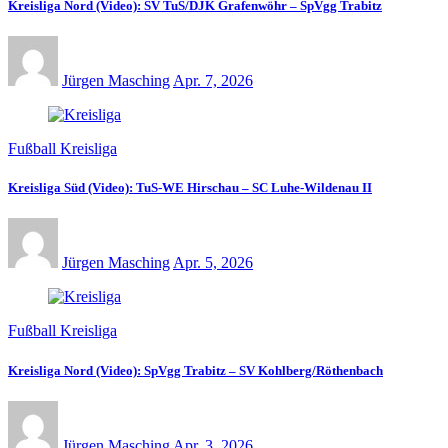
Kreisliga Nord (Video): SV TuS/DJK Grafenwöhr – SpVgg Trabitz
Jürgen Masching
Apr. 7, 2026
Fußball Kreisliga
Kreisliga Süd (Video): TuS-WE Hirschau – SC Luhe-Wildenau II
Jürgen Masching
Apr. 5, 2026
Fußball Kreisliga
Kreisliga Nord (Video): SpVgg Trabitz – SV Kohlberg/Röthenbach
Jürgen Masching
Apr. 3, 2026