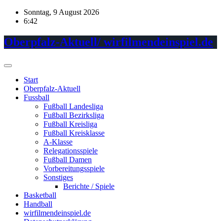
Skip
Sonntag, 9 August 2026
to
6:42
content
Oberpfalz-Aktuell/ wirfilmendeinspiel.de
Start
Oberpfalz-Aktuell
Fussball
Fußball Landesliga
Fußball Bezirksliga
Fußball Kreisliga
Fußball Kreisklasse
A-Klasse
Relegationsspiele
Fußball Damen
Vorbereitungsspiele
Sonstiges
Berichte / Spiele
Basketball
Handball
wirfilmendeinspiel.de