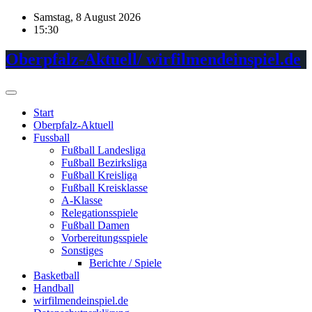
Skip
Samstag, 8 August 2026
to
15:30
content
Oberpfalz-Aktuell/ wirfilmendeinspiel.de
Start
Oberpfalz-Aktuell
Fussball
Fußball Landesliga
Fußball Bezirksliga
Fußball Kreisliga
Fußball Kreisklasse
A-Klasse
Relegationsspiele
Fußball Damen
Vorbereitungsspiele
Sonstiges
Berichte / Spiele
Basketball
Handball
wirfilmendeinspiel.de