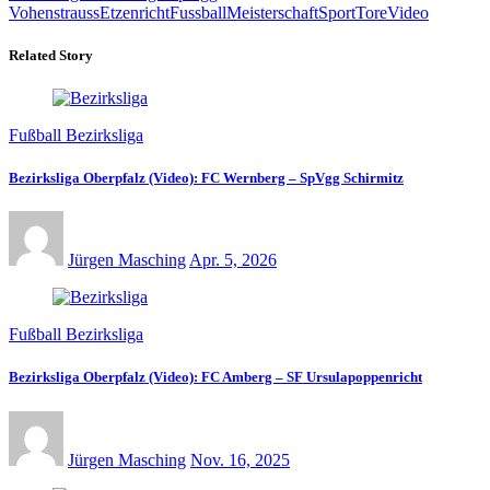
Vohenstrauss
Etzenricht
Fussball
Meisterschaft
Sport
Tore
Video
Related Story
Fußball Bezirksliga
Bezirksliga Oberpfalz (Video): FC Wernberg – SpVgg Schirmitz
Jürgen Masching
Apr. 5, 2026
Fußball Bezirksliga
Bezirksliga Oberpfalz (Video): FC Amberg – SF Ursulapoppenricht
Jürgen Masching
Nov. 16, 2025