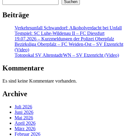
Suchen
Beiträge
Verkehrsunfall Schwandorf: Alkoholverdacht bei Unfall
Testspiel: SC Luhe-Wildenau II – FC Diessfurt
19.07.2026 – Kurzmeldungen der Polizei Oberpfalz
Bezirksliga Oberpfalz – FC Weiden-Ost – SV Etzenricht
(Video)
Totopokal SV Altenstadt/WN – SV Etzenricht (Video)
Kommentare
Es sind keine Kommentare vorhanden.
Archive
Juli 2026
Juni 2026
Mai 2026
April 2026
März 2026
Februar 2026