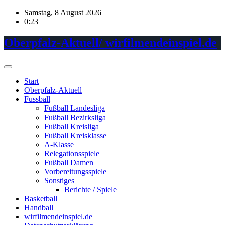
Skip
Samstag, 8 August 2026
to
0:23
content
Oberpfalz-Aktuell/ wirfilmendeinspiel.de
Start
Oberpfalz-Aktuell
Fussball
Fußball Landesliga
Fußball Bezirksliga
Fußball Kreisliga
Fußball Kreisklasse
A-Klasse
Relegationsspiele
Fußball Damen
Vorbereitungsspiele
Sonstiges
Berichte / Spiele
Basketball
Handball
wirfilmendeinspiel.de