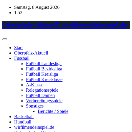
Skip
Samstag, 8 August 2026
to
1:52
content
Oberpfalz-Aktuell/ wirfilmendeinspiel.de
Start
Oberpfalz-Aktuell
Fussball
Fußball Landesliga
Fußball Bezirksliga
Fußball Kreisliga
Fußball Kreisklasse
A-Klasse
Relegationsspiele
Fußball Damen
Vorbereitungsspiele
Sonstiges
Berichte / Spiele
Basketball
Handball
wirfilmendeinspiel.de