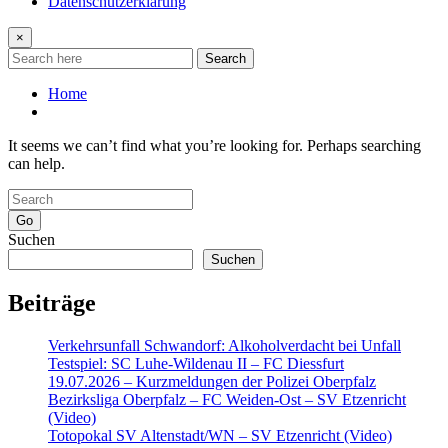
Datenschutzerklärung
×
Search
Home
It seems we can’t find what you’re looking for. Perhaps searching
can help.
Go
Suchen
Suchen
Beiträge
Verkehrsunfall Schwandorf: Alkoholverdacht bei Unfall
Testspiel: SC Luhe-Wildenau II – FC Diessfurt
19.07.2026 – Kurzmeldungen der Polizei Oberpfalz
Bezirksliga Oberpfalz – FC Weiden-Ost – SV Etzenricht
(Video)
Totopokal SV Altenstadt/WN – SV Etzenricht (Video)