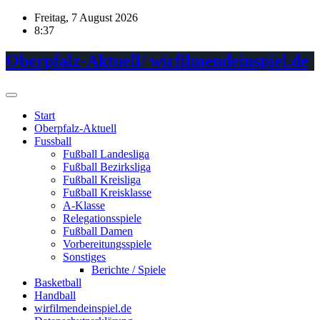
Skip
Freitag, 7 August 2026
to
8:37
content
Oberpfalz-Aktuell/ wirfilmendeinspiel.de
Start
Oberpfalz-Aktuell
Fussball
Fußball Landesliga
Fußball Bezirksliga
Fußball Kreisliga
Fußball Kreisklasse
A-Klasse
Relegationsspiele
Fußball Damen
Vorbereitungsspiele
Sonstiges
Berichte / Spiele
Basketball
Handball
wirfilmendeinspiel.de