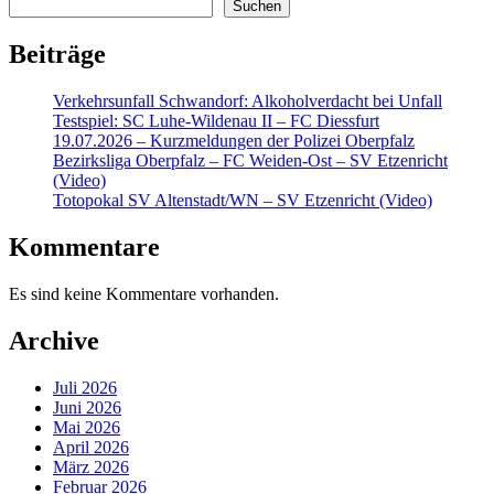
Suchen
Beiträge
Verkehrsunfall Schwandorf: Alkoholverdacht bei Unfall
Testspiel: SC Luhe-Wildenau II – FC Diessfurt
19.07.2026 – Kurzmeldungen der Polizei Oberpfalz
Bezirksliga Oberpfalz – FC Weiden-Ost – SV Etzenricht
(Video)
Totopokal SV Altenstadt/WN – SV Etzenricht (Video)
Kommentare
Es sind keine Kommentare vorhanden.
Archive
Juli 2026
Juni 2026
Mai 2026
April 2026
März 2026
Februar 2026