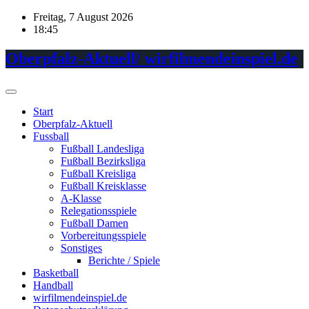
Skip
Freitag, 7 August 2026
to
18:45
content
Oberpfalz-Aktuell/ wirfilmendeinspiel.de
Start
Oberpfalz-Aktuell
Fussball
Fußball Landesliga
Fußball Bezirksliga
Fußball Kreisliga
Fußball Kreisklasse
A-Klasse
Relegationsspiele
Fußball Damen
Vorbereitungsspiele
Sonstiges
Berichte / Spiele
Basketball
Handball
wirfilmendeinspiel.de