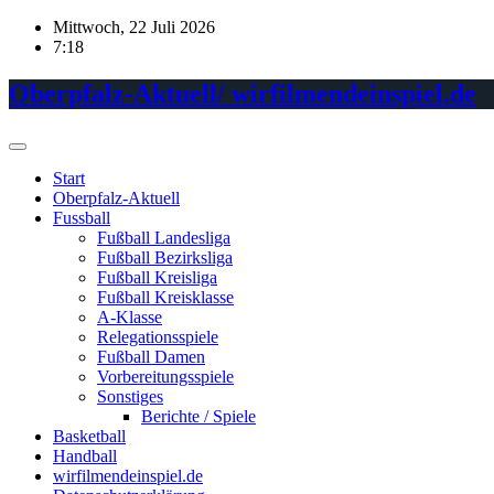
Skip
Mittwoch, 22 Juli 2026
to
7:18
content
Oberpfalz-Aktuell/ wirfilmendeinspiel.de
Start
Oberpfalz-Aktuell
Fussball
Fußball Landesliga
Fußball Bezirksliga
Fußball Kreisliga
Fußball Kreisklasse
A-Klasse
Relegationsspiele
Fußball Damen
Vorbereitungsspiele
Sonstiges
Berichte / Spiele
Basketball
Handball
wirfilmendeinspiel.de