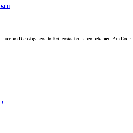
st II
Zuschauer am Dienstagabend in Rothenstadt zu sehen bekamen. Am End
o)