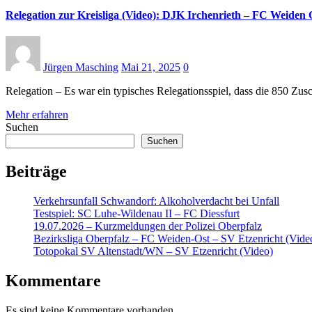
Relegation zur Kreisliga (Video): DJK Irchenrieth – FC Weiden O
Jürgen Masching
Mai 21, 2025
0
Relegation – Es war ein typisches Relegationsspiel, dass die 850 
Mehr erfahren
Suchen
Suchen
Beiträge
Verkehrsunfall Schwandorf: Alkoholverdacht bei Unfall
Testspiel: SC Luhe-Wildenau II – FC Diessfurt
19.07.2026 – Kurzmeldungen der Polizei Oberpfalz
Bezirksliga Oberpfalz – FC Weiden-Ost – SV Etzenricht (Vide
Totopokal SV Altenstadt/WN – SV Etzenricht (Video)
Kommentare
Es sind keine Kommentare vorhanden.