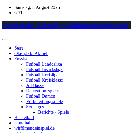
Skip
Samstag, 8 August 2026
to
6:51
content
Oberpfalz-Aktuell/ wirfilmendeinspiel.de
Start
Oberpfalz-Aktuell
Fussball
Fußball Landesliga
Fußball Bezirksliga
Fußball Kreisliga
Fußball Kreisklasse
A-Klasse
Relegationsspiele
Fußball Damen
Vorbereitungsspiele
Sonstiges
Berichte / Spiele
Basketball
Handball
wirfilmendeinspiel.de