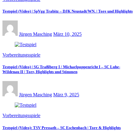
Testspiel (Video) | SpVgg Trabitz – DJK Neustadt/WN. | Tore und Highlights
Jürgen Masching
März 10, 2025
Vorbereitungsspiele
Testspiel (Video) | SG Traßlberg I / Michaelpoppenricht I – SC Luhe-
Wildenau II | Torr, Highlights und Stimmen
Jürgen Masching
März 9, 2025
Vorbereitungsspiele
Testspiel (Video): TSV Pressath – SC Eschenbach | Tore & Highlights