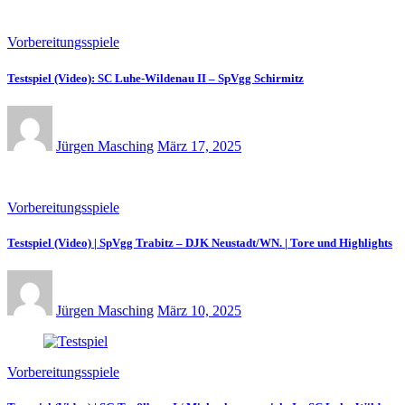
Vorbereitungsspiele
Testspiel (Video): SC Luhe-Wildenau II – SpVgg Schirmitz
Jürgen Masching
März 17, 2025
Vorbereitungsspiele
Testspiel (Video) | SpVgg Trabitz – DJK Neustadt/WN. | Tore und Highlights
Jürgen Masching
März 10, 2025
Vorbereitungsspiele