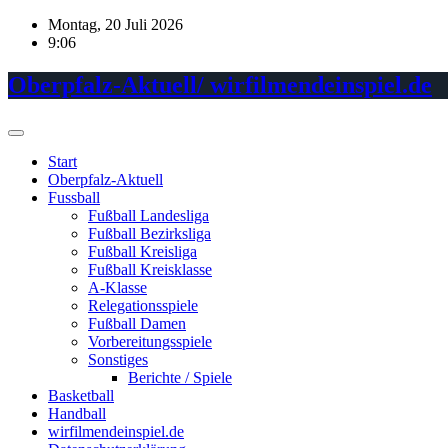
Skip
Montag, 20 Juli 2026
to
9:06
content
Oberpfalz-Aktuell/ wirfilmendeinspiel.de
Start
Oberpfalz-Aktuell
Fussball
Fußball Landesliga
Fußball Bezirksliga
Fußball Kreisliga
Fußball Kreisklasse
A-Klasse
Relegationsspiele
Fußball Damen
Vorbereitungsspiele
Sonstiges
Berichte / Spiele
Basketball
Handball
wirfilmendeinspiel.de