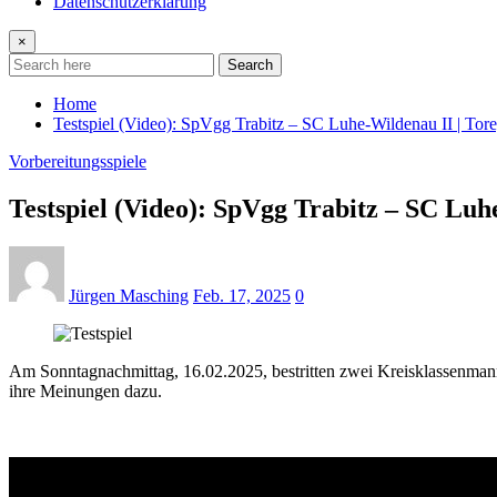
Datenschutzerklärung
×
Search
Home
Testspiel (Video): SpVgg Trabitz – SC Luhe-Wildenau II | Tor
Vorbereitungsspiele
Testspiel (Video): SpVgg Trabitz – SC Luh
Jürgen Masching
Feb. 17, 2025
0
Am Sonntagnachmittag, 16.02.2025, bestritten zwei Kreisklassenmanns
ihre Meinungen dazu.