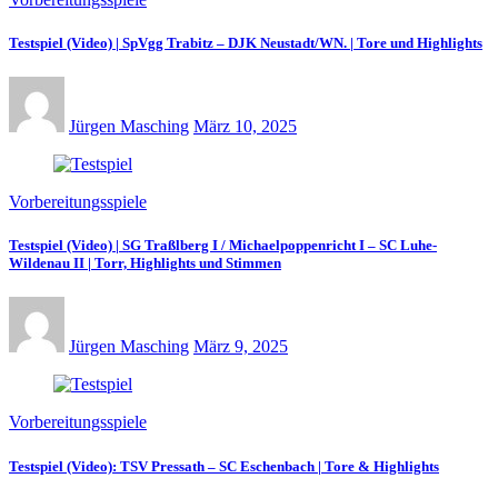
Testspiel (Video) | SpVgg Trabitz – DJK Neustadt/WN. | Tore und Highlights
Jürgen Masching
März 10, 2025
Vorbereitungsspiele
Testspiel (Video) | SG Traßlberg I / Michaelpoppenricht I – SC Luhe-
Wildenau II | Torr, Highlights und Stimmen
Jürgen Masching
März 9, 2025
Vorbereitungsspiele
Testspiel (Video): TSV Pressath – SC Eschenbach | Tore & Highlights