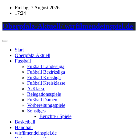
Skip
Freitag, 7 August 2026
to
17:24
content
Oberpfalz-Aktuell/ wirfilmendeinspiel.de
Start
Oberpfalz-Aktuell
Fussball
Fußball Landesliga
Fußball Bezirksliga
Fußball Kreisliga
Fußball Kreisklasse
A-Klasse
Relegationsspiele
Fußball Damen
Vorbereitungsspiele
Sonstiges
Berichte / Spiele
Basketball
Handball
wirfilmendeinspiel.de