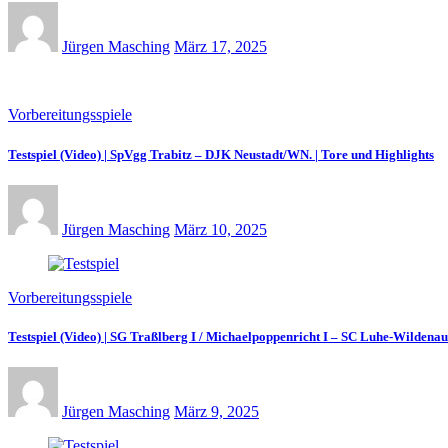
Jürgen Masching
März 17, 2025
Vorbereitungsspiele
Testspiel (Video) | SpVgg Trabitz – DJK Neustadt/WN. | Tore und Highlights
Jürgen Masching
März 10, 2025
Vorbereitungsspiele
Testspiel (Video) | SG Traßlberg I / Michaelpoppenricht I – SC Luhe-Wildenau
Jürgen Masching
März 9, 2025