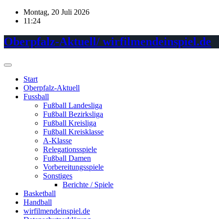
Skip
Montag, 20 Juli 2026
to
11:24
content
Oberpfalz-Aktuell/ wirfilmendeinspiel.de
Start
Oberpfalz-Aktuell
Fussball
Fußball Landesliga
Fußball Bezirksliga
Fußball Kreisliga
Fußball Kreisklasse
A-Klasse
Relegationsspiele
Fußball Damen
Vorbereitungsspiele
Sonstiges
Berichte / Spiele
Basketball
Handball
wirfilmendeinspiel.de