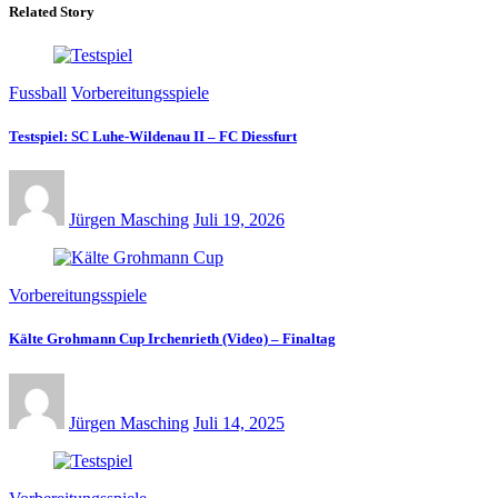
Related Story
Fussball
Vorbereitungsspiele
Testspiel: SC Luhe-Wildenau II – FC Diessfurt
Jürgen Masching
Juli 19, 2026
Vorbereitungsspiele
Kälte Grohmann Cup Irchenrieth (Video) – Finaltag
Jürgen Masching
Juli 14, 2025