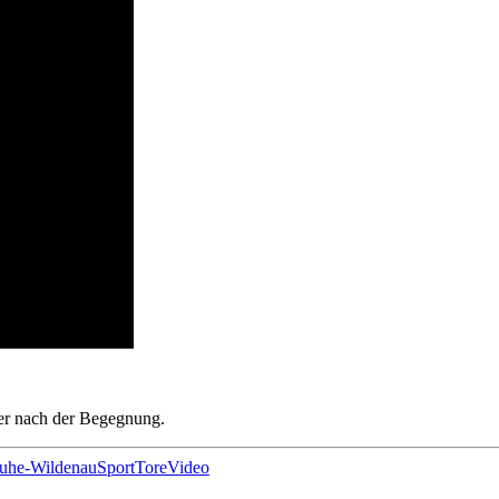
ner nach der Begegnung.
uhe-Wildenau
Sport
Tore
Video