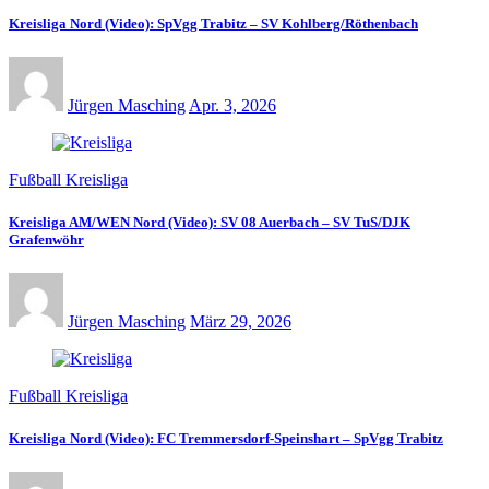
Kreisliga Nord (Video): SpVgg Trabitz – SV Kohlberg/Röthenbach
Jürgen Masching
Apr. 3, 2026
Fußball Kreisliga
Kreisliga AM/WEN Nord (Video): SV 08 Auerbach – SV TuS/DJK
Grafenwöhr
Jürgen Masching
März 29, 2026
Fußball Kreisliga
Kreisliga Nord (Video): FC Tremmersdorf-Speinshart – SpVgg Trabitz