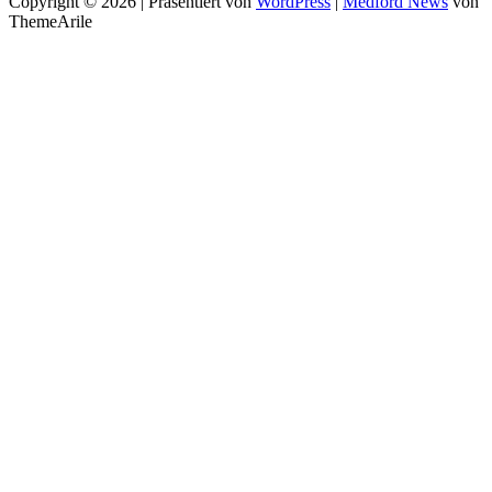
Copyright © 2026 | Präsentiert von
WordPress
|
Medford News
von
ThemeArile