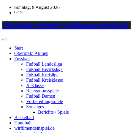
Skip
Sonntag, 9 August 2026
to
9:15
content
Oberpfalz-Aktuell/ wirfilmendeinspiel.de
Start
Oberpfalz-Aktuell
Fussball
Fußball Landesliga
Fußball Bezirksliga
Fußball Kreisliga
Fußball Kreisklasse
A-Klasse
Relegationsspiele
Fußball Damen
Vorbereitungsspiele
Sonstiges
Berichte / Spiele
Basketball
Handball
wirfilmendeinspiel.de