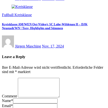
Fußball Kreisklasse
Kreisklasse AM/WEN Ost (Video): SC Luhe-Wildenau II – DJK
Neustadt/WN | Tore, Highlights und Stimmen
Jürgen Masching
Nov. 17, 2024
Leave a Reply
Ihre E-Mail-Adresse wird nicht veröffentlicht.
Erforderliche Felder
sind mit
*
markiert
Comment
Name
*
Email
*