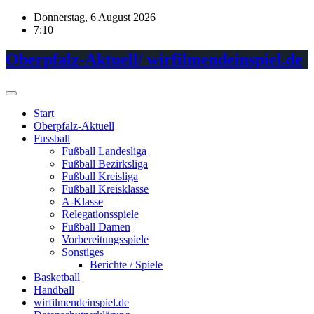
Skip
Donnerstag, 6 August 2026
to
7:10
content
Oberpfalz-Aktuell/ wirfilmendeinspiel.de
Start
Oberpfalz-Aktuell
Fussball
Fußball Landesliga
Fußball Bezirksliga
Fußball Kreisliga
Fußball Kreisklasse
A-Klasse
Relegationsspiele
Fußball Damen
Vorbereitungsspiele
Sonstiges
Berichte / Spiele
Basketball
Handball
wirfilmendeinspiel.de