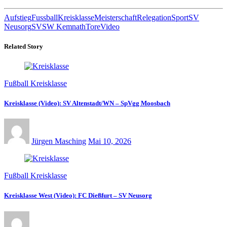
Aufstieg
Fussball
Kreisklasse
Meisterschaft
Relegation
Sport
SV
Neusorg
SVSW Kemnath
Tore
Video
Related Story
Fußball Kreisklasse
Kreisklasse (Video): SV Altenstadt/WN – SpVgg Moosbach
Jürgen Masching
Mai 10, 2026
Fußball Kreisklasse
Kreisklasse West (Video): FC Dießfurt – SV Neusorg