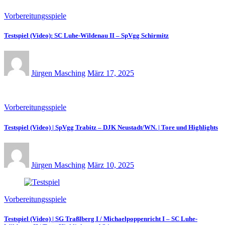
Vorbereitungsspiele
Testspiel (Video): SC Luhe-Wildenau II – SpVgg Schirmitz
Jürgen Masching
März 17, 2025
Vorbereitungsspiele
Testspiel (Video) | SpVgg Trabitz – DJK Neustadt/WN. | Tore und Highlights
Jürgen Masching
März 10, 2025
Vorbereitungsspiele
Testspiel (Video) | SG Traßlberg I / Michaelpoppenricht I – SC Luhe-