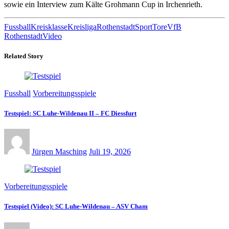
sowie ein Interview zum Kälte Grohmann Cup in Irchenrieth.
Fussball
Kreisklasse
Kreisliga
Rothenstadt
Sport
Tore
VfB
Rothenstadt
Video
Related Story
Fussball
Vorbereitungsspiele
Testspiel: SC Luhe-Wildenau II – FC Diessfurt
Jürgen Masching
Juli 19, 2026
Vorbereitungsspiele
Testspiel (Video): SC Luhe-Wildenau – ASV Cham