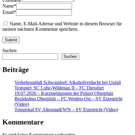
Comment
Name
*
Email
*
Name, E-Mail-Adresse und Website in diesem Browser für
meinen nächsten Kommentar speichern.
Suchen
Suchen
Beiträge
Verkehrsunfall Schwandorf: Alkoholverdacht bei Unfall
Testspiel: SC Luhe-Wildenau II – FC Diessfurt
19.07.2026 – Kurzmeldungen der Polizei Oberpfalz
Bezirksliga Oberpfalz – FC Weiden-Ost – SV Etzenricht
(Video)
Totopokal SV Altenstadt/WN – SV Etzenricht (Video)
Kommentare
Es sind keine Kommentare vorhanden.