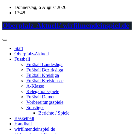
Skip
Donnerstag, 6 August 2026
to
17:48
content
Oberpfalz-Aktuell/ wirfilmendeinspiel.de
Start
Oberpfalz-Aktuell
Fussball
Fußball Landesliga
Fußball Bezirksliga
Fußball Kreisliga
Fußball Kreisklasse
A-Klasse
Relegationsspiele
Fußball Damen
Vorbereitungsspiele
Sonstiges
Berichte / Spiele
Basketball
Handball
wirfilmendeinspiel.de