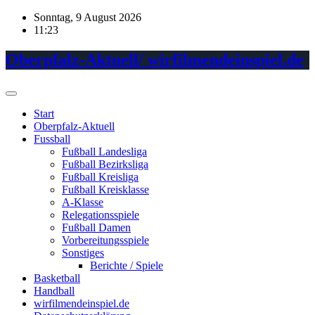
Skip
Sonntag, 9 August 2026
to
11:23
content
Oberpfalz-Aktuell/ wirfilmendeinspiel.de
Start
Oberpfalz-Aktuell
Fussball
Fußball Landesliga
Fußball Bezirksliga
Fußball Kreisliga
Fußball Kreisklasse
A-Klasse
Relegationsspiele
Fußball Damen
Vorbereitungsspiele
Sonstiges
Berichte / Spiele
Basketball
Handball
wirfilmendeinspiel.de