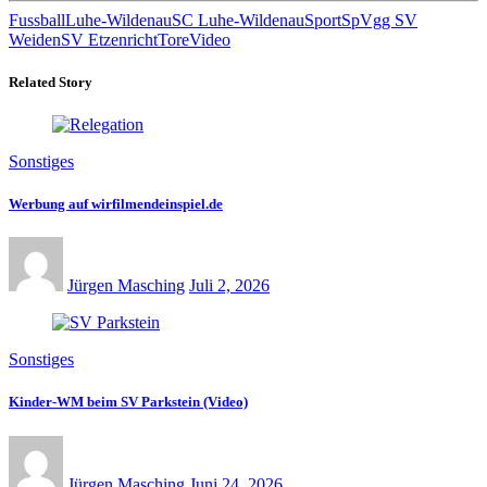
Fussball
Luhe-Wildenau
SC Luhe-Wildenau
Sport
SpVgg SV
Weiden
SV Etzenricht
Tore
Video
Related Story
Sonstiges
Werbung auf wirfilmendeinspiel.de
Jürgen Masching
Juli 2, 2026
Sonstiges
Kinder-WM beim SV Parkstein (Video)
Jürgen Masching
Juni 24, 2026