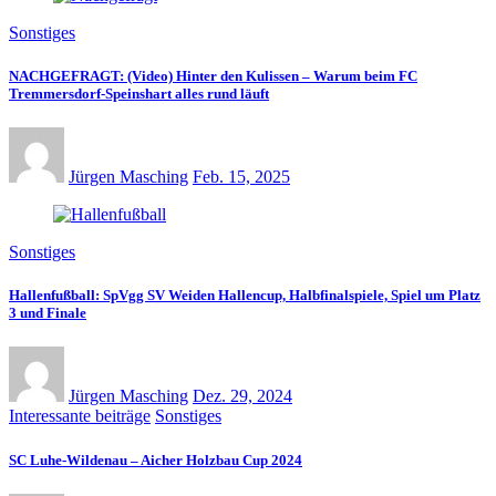
Sonstiges
NACHGEFRAGT: (Video) Hinter den Kulissen – Warum beim FC
Tremmersdorf-Speinshart alles rund läuft
Jürgen Masching
Feb. 15, 2025
Sonstiges
Hallenfußball: SpVgg SV Weiden Hallencup, Halbfinalspiele, Spiel um Platz
3 und Finale
Jürgen Masching
Dez. 29, 2024
Interessante beiträge
Sonstiges
SC Luhe-Wildenau – Aicher Holzbau Cup 2024