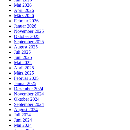
Mai 2026
April 2026
März 2026
Februar 2026
Januar 2026
November 2025
Oktober 2025
September 2025
August 2025
Juli 2025
Juni 2025
Mai 2025
April 2025
März 2025
Februar 2025
Januar 2025
Dezember 2024
November 2024
Oktober 2024
September 2024
August 2024
Juli 2024
Juni 2024
Mai 2024