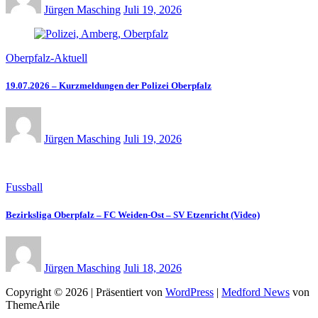
Jürgen Masching
Juli 19, 2026
Oberpfalz-Aktuell
19.07.2026 – Kurzmeldungen der Polizei Oberpfalz
Jürgen Masching
Juli 19, 2026
Fussball
Bezirksliga Oberpfalz – FC Weiden-Ost – SV Etzenricht (Video)
Jürgen Masching
Juli 18, 2026
Copyright © 2026 | Präsentiert von
WordPress
|
Medford News
von
ThemeArile