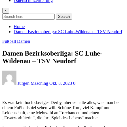
Datenschutzerklärung
×
Search
Home
Damen Bezirksoberliga: SC Luhe-Wildenau – TSV Neudorf
Fußball Damen
Damen Bezirksoberliga: SC Luhe-
Wildenau – TSV Neudorf
Jürgen Masching
Okt. 8, 2023
0
Es war kein hochklassiges Derby, aber es hatte alles, was man bei
einem Fußballspiel sehen will. Schöne Tore, viel Kampf und
Leidenschaft, eine Mehrzahl an Torchancen und einen
„Ersatztorhüterin“, die ihr „Spiel des Lebens“ machte.