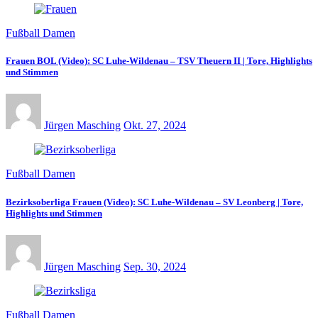
Fußball Damen
Frauen BOL (Video): SC Luhe-Wildenau – TSV Theuern II | Tore, Highlights
und Stimmen
Jürgen Masching
Okt. 27, 2024
Fußball Damen
Bezirksoberliga Frauen (Video): SC Luhe-Wildenau – SV Leonberg | Tore,
Highlights und Stimmen
Jürgen Masching
Sep. 30, 2024
Fußball Damen