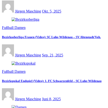
Jürgen Masching
Okt. 5, 2025
Fußball Damen
Bezirksoberliga Frauen (Video): SC Luhe-Wildenau – SV Altenstadt/Voh.
Jürgen Masching
Sep. 21, 2025
Fußball Damen
Bezirkspokal Endspiel (Video): 1. FC Schwarzenfeld – SC Luhe-Wildenau
Jürgen Masching
Juni 8, 2025