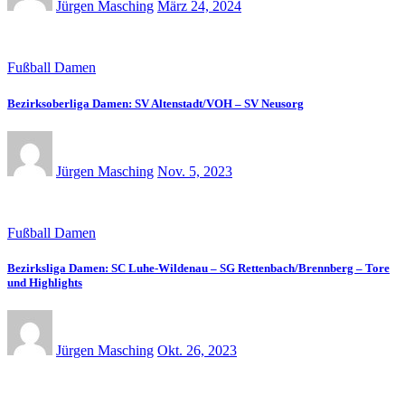
Jürgen Masching
März 24, 2024
Fußball Damen
Bezirksoberliga Damen: SV Altenstadt/VOH – SV Neusorg
Jürgen Masching
Nov. 5, 2023
Fußball Damen
Bezirksliga Damen: SC Luhe-Wildenau – SG Rettenbach/Brennberg – Tore
und Highlights
Jürgen Masching
Okt. 26, 2023