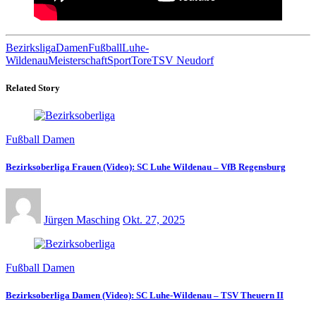
Bezirksliga
Damen
Fußball
Luhe-
Wildenau
Meisterschaft
Sport
Tore
TSV Neudorf
Related Story
Fußball Damen
Bezirksoberliga Frauen (Video): SC Luhe Wildenau – VfB Regensburg
Jürgen Masching
Okt. 27, 2025
Fußball Damen
Bezirksoberliga Damen (Video): SC Luhe-Wildenau – TSV Theuern II