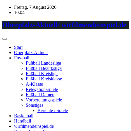
Skip
Freitag, 7 August 2026
to
10:04
content
Oberpfalz-Aktuell/ wirfilmendeinspiel.de
Start
Oberpfalz-Aktuell
Fussball
Fußball Landesliga
Fußball Bezirksliga
Fußball Kreisliga
Fußball Kreisklasse
A-Klasse
Relegationsspiele
Fußball Damen
Vorbereitungsspiele
Sonstiges
Berichte / Spiele
Basketball
Handball
wirfilmendeinspiel.de