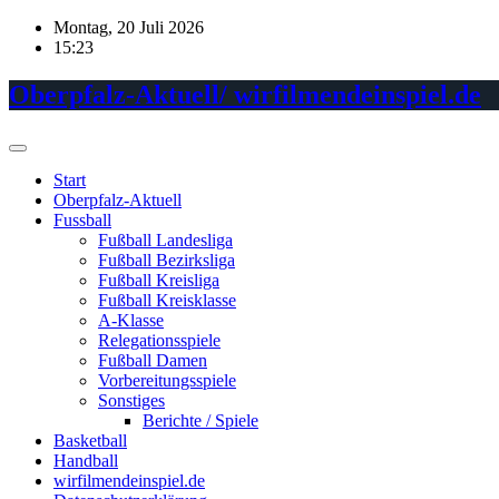
Skip
Montag, 20 Juli 2026
to
15:23
content
Oberpfalz-Aktuell/ wirfilmendeinspiel.de
Start
Oberpfalz-Aktuell
Fussball
Fußball Landesliga
Fußball Bezirksliga
Fußball Kreisliga
Fußball Kreisklasse
A-Klasse
Relegationsspiele
Fußball Damen
Vorbereitungsspiele
Sonstiges
Berichte / Spiele
Basketball
Handball
wirfilmendeinspiel.de