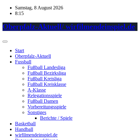
Skip
Samstag, 8 August 2026
to
8:15
content
Oberpfalz-Aktuell/ wirfilmendeinspiel.de
Start
Oberpfalz-Aktuell
Fussball
Fußball Landesliga
Fußball Bezirksliga
Fußball Kreisliga
Fußball Kreisklasse
A-Klasse
Relegationsspiele
Fußball Damen
Vorbereitungsspiele
Sonstiges
Berichte / Spiele
Basketball
Handball
wirfilmendeinspiel.de