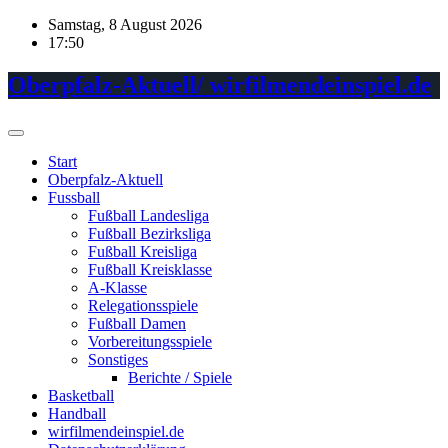
Skip
Samstag, 8 August 2026
to
17:50
content
Oberpfalz-Aktuell/ wirfilmendeinspiel.de
Start
Oberpfalz-Aktuell
Fussball
Fußball Landesliga
Fußball Bezirksliga
Fußball Kreisliga
Fußball Kreisklasse
A-Klasse
Relegationsspiele
Fußball Damen
Vorbereitungsspiele
Sonstiges
Berichte / Spiele
Basketball
Handball
wirfilmendeinspiel.de