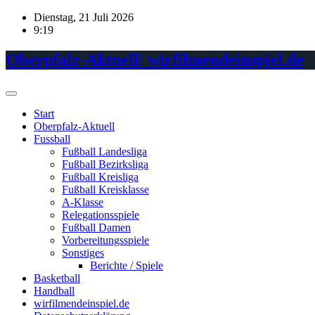
Skip
Dienstag, 21 Juli 2026
to
9:19
content
Oberpfalz-Aktuell/ wirfilmendeinspiel.de
Start
Oberpfalz-Aktuell
Fussball
Fußball Landesliga
Fußball Bezirksliga
Fußball Kreisliga
Fußball Kreisklasse
A-Klasse
Relegationsspiele
Fußball Damen
Vorbereitungsspiele
Sonstiges
Berichte / Spiele
Basketball
Handball
wirfilmendeinspiel.de