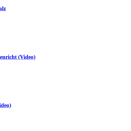
alz
enricht (Video)
ideo)